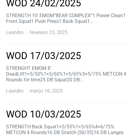
WOD 24/02/2025
STRENGTH 10′ EMOM“BEAR COMPLEX”1 Power Clean1
Front Squat1 Push Press1 Back Squat1…
Leandro
fevereiro 23, 2025
WOD 17/03/2025
STRENGHT EMOM 8′
DeadLift1×5/50%1×5/60%1×5/65%5×5/75% METCON 4
Rounds for time25 DB Squat20 DB…
Leandro
março 16, 2025
WOD 10/03/2025
STRENGTH Back Squat1×5/55%1×5/65%4×6/75%
METCON 4 Rounds16 DB Snatch (50/35)16 DB Lunges