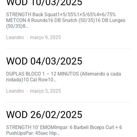
WOD 10/03/2025
STRENGTH Back Squat1×5/55%1×5/65%4×6/75%
METCON 4 Rounds16 DB Snatch (50/35)16 DB Lunges
(50/35)8…
Leandro
março 9, 2025
WOD 04/03/2025
DUPLAS BLOCO 1 – 12 MINUTOS (Alternando a cada
rodada)10 Cal Row10…
Leandro
março 3, 2025
WOD 26/02/2025
STRENGTH 10′ EMOMImpar: 6 Barbell Biceps Curl + 6
PushUpsPar: 45sec Hip…