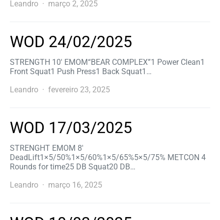
Leandro
março 2, 2025
WOD 24/02/2025
STRENGTH 10′ EMOM“BEAR COMPLEX”1 Power Clean1
Front Squat1 Push Press1 Back Squat1…
Leandro
fevereiro 23, 2025
WOD 17/03/2025
STRENGHT EMOM 8′
DeadLift1×5/50%1×5/60%1×5/65%5×5/75% METCON 4
Rounds for time25 DB Squat20 DB…
Leandro
março 16, 2025