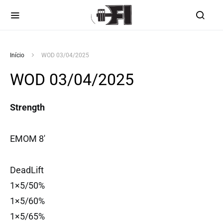
Início
WOD 03/04/2025
WOD 03/04/2025
Strength
EMOM 8′
DeadLift
1×5/50%
1×5/60%
1×5/65%