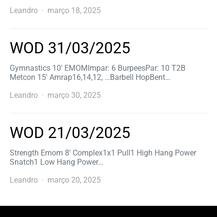
Leandro
março 18, 2025
WOD 31/03/2025
Gymnastics 10′ EMOMImpar: 6 BurpeesPar: 10 T2B
Metcon 15′ Amrap16,14,12, …Barbell HopBent…
Leandro
março 30, 2025
WOD 21/03/2025
Strength Emom 8′ Complex1x1 Pull1 High Hang Power
Snatch1 Low Hang Power…
Leandro
março 20, 2025