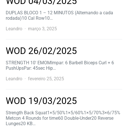
WOD 04/03/2025
DUPLAS BLOCO 1 – 12 MINUTOS (Alternando a cada
rodada)10 Cal Row10…
Leandro
março 3, 2025
WOD 26/02/2025
STRENGTH 10′ EMOMImpar: 6 Barbell Biceps Curl + 6
PushUpsPar: 45sec Hip…
Leandro
fevereiro 25, 2025
WOD 19/03/2025
Strength Back Squat1×5/50%1×5/60%1×5/70%3×6/75%
Metcon 4 Rounds for time60 Double-Under20 Reverse
Lunges20 KB…