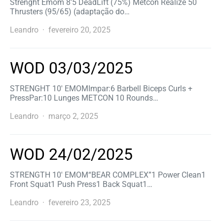
Strenght Emom 8′5 DeadLift (75%) Metcon Realize 50
Thrusters (95/65) (adaptação do…
Leandro
fevereiro 20, 2025
WOD 03/03/2025
STRENGHT 10′ EMOMImpar:6 Barbell Biceps Curls +
PressPar:10 Lunges METCON 10 Rounds…
Leandro
março 2, 2025
WOD 24/02/2025
STRENGTH 10′ EMOM“BEAR COMPLEX”1 Power Clean1
Front Squat1 Push Press1 Back Squat1…
Leandro
fevereiro 23, 2025