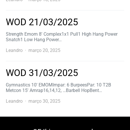
WOD 21/03/2025
Strength Emom 8′ Complex1x1 Pull1 High Hang Power
Snatch1 Low Hang Power…
Leandro
março 20, 2025
WOD 31/03/2025
Gymnastics 10′ EMOMImpar: 6 BurpeesPar: 10 T2B
Metcon 15′ Amrap16,14,12, …Barbell HopBent…
Leandro
março 30, 2025