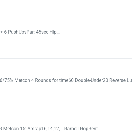
 + 6 PushUpsPar: 45sec Hip…
/75% Metcon 4 Rounds for time60 Double-Under20 Reverse L
B Metcon 15′ Amrap16,14,12, …Barbell HopBent…