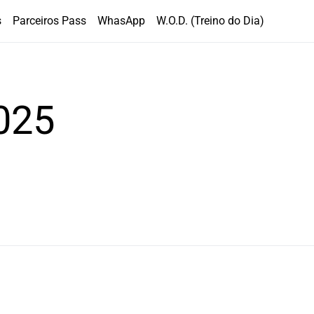
s
Parceiros Pass
WhasApp
W.O.D. (Treino do Dia)
025