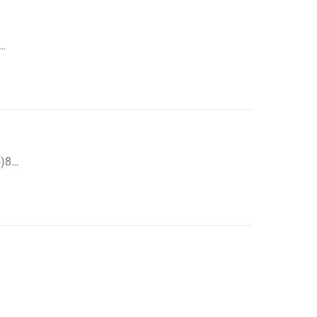
B…
5)8…